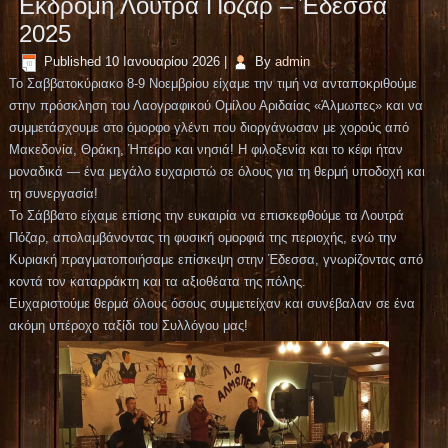
Εκδρομή Λουτρά Πόζαρ – Έδεσσα
2025
Published
10 Ιανουαρίου 2026
|
By
admin
Το Σαββατοκύριακο 8-9 Νοεμβρίου είχαμε την τιμή να ανταποκριθούμε
στην πρόσκληση του Λαογραφικού Ομίλου Αριδαίας «Άλμωπες» και να
συμμετάσχουμε στο όμορφο γλέντι που διοργάνωσαν με χορούς από
Μακεδονία, Θράκη, Ήπειρο και νησιά! Η φιλοξενία και το κέφι ήταν
μοναδικά — ένα μεγάλο ευχαριστώ σε όλους για τη θερμή υποδοχή και
τη συνεργασία!
Το Σάββατο είχαμε επίσης την ευκαιρία να επισκεφθούμε τα Λουτρά
Πόζαρ, απολαμβάνοντας τη φυσική ομορφιά της περιοχής, ενώ την
Κυριακή πραγματοποιήσαμε επίσκεψη στην Έδεσσα, γνωρίζοντας από
κοντά τον καταρράκτη και τα αξιοθέατα της πόλης.
Ευχαριστούμε θερμά όλους όσους συμμετείχαν και συνέβαλαν σε ένα
ακόμη υπέροχο ταξίδι του Συλλόγου μας!