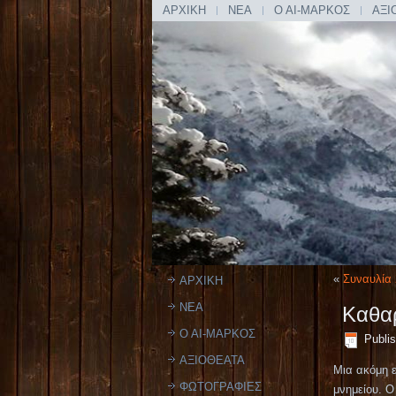
ΑΡΧΙΚΗ
ΝΕΑ
Ο ΑΙ-ΜΑΡΚΟΣ
ΑΞΙ
«
Συναυλία 
ΑΡΧΙΚΗ
ΝΕΑ
Καθα
Ο ΑΙ-ΜΑΡΚΟΣ
Publi
ΑΞΙΟΘΕΑΤΑ
Μια ακόμη ε
ΦΩΤΟΓΡΑΦΙΕΣ
μνημείου. 