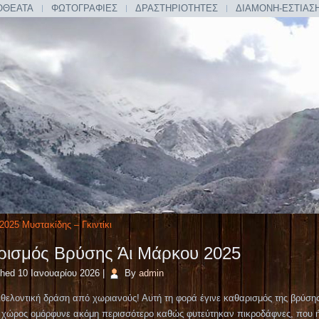
ΟΘΕΑΤΑ
ΦΩΤΟΓΡΑΦΙΕΣ
ΔΡΑΣΤΗΡΙΟΤΗΤΕΣ
ΔΙΑΜΟΝΗ-ΕΣΤΙΑΣ
2025 Μυστακίδης – Γκιντίκι
ρισμός Βρύσης Άι Μάρκου 2025
shed
10 Ιανουαρίου 2026
|
By
admin
θελοντική δράση από χωριανούς! Αυτή τη φορά έγινε καθαρισμός της βρύση
Ο χώρος ομόρφυνε ακόμη περισσότερο καθώς φυτεύτηκαν πικροδάφνες, που 