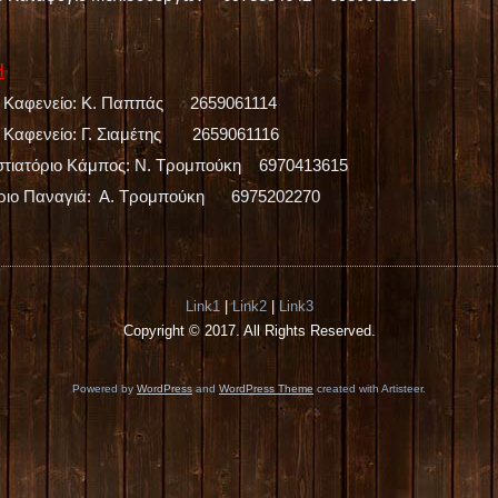
Η
– Καφενείο: Κ. Παππάς 2659061114
 Καφενείο: Γ. Σιαμέτης 2659061116
τιατόριο Κάμπος: Ν. Τρομπούκη 6970413615
ριο Παναγιά: Α. Τρομπούκη 6975202270
Link1
|
Link2
|
Link3
Copyright © 2017. All Rights Reserved.
Powered by
WordPress
and
WordPress Theme
created with Artisteer.