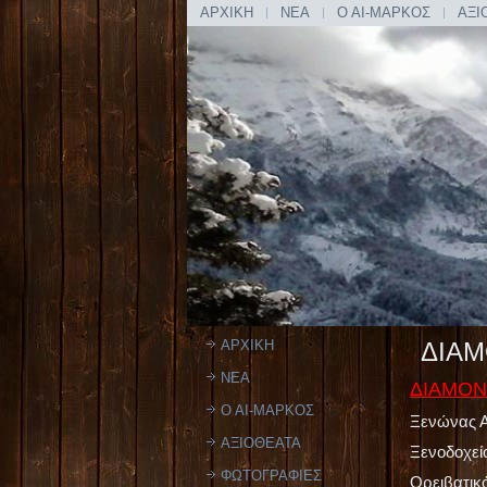
ΑΡΧΙΚΗ
ΝΕΑ
Ο ΑΙ-ΜΑΡΚΟΣ
ΑΞΙ
ΑΡΧΙΚΗ
ΔΙΑΜ
ΝΕΑ
ΔΙΑΜΟ
Ο ΑΙ-ΜΑΡΚΟΣ
Ξενώνας 
ΑΞΙΟΘΕΑΤΑ
Ξενοδοχεί
ΦΩΤΟΓΡΑΦΙΕΣ
Ορειβατικ