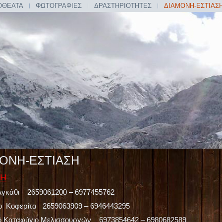
ΟΘΕΑΤΑ
ΦΩΤΟΓΡΑΦΙΕΣ
ΔΡΑΣΤΗΡΙΟΤΗΤΕΣ
ΔΙΑΜΟΝΗ-ΕΣΤΙΑΣ
ΟΝΗ-ΕΣΤΙΑΣΗ
ΝΗ
Αγκάθι 2659061200 – 6977455762
ο Κοφερίτα 2659063909 – 6946443295
ό Καταφύγιο Μελισσουργών 6973854642 – 6980682589