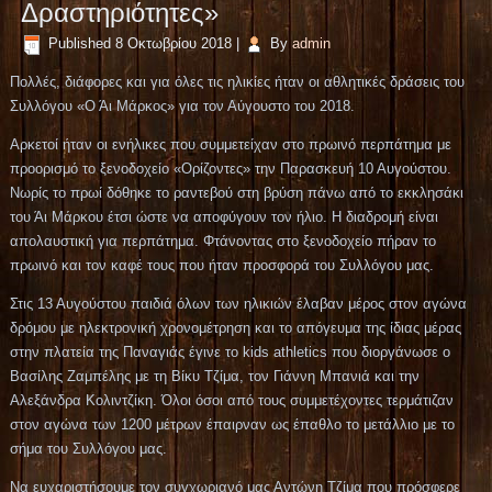
Δραστηριότητες»
Published
8 Οκτωβρίου 2018
|
By
admin
Πολλές, διάφορες και για όλες τις ηλικίες ήταν οι αθλητικές δράσεις του
Συλλόγου «Ο Άι Μάρκος» για τον Αύγουστο του 2018.
Αρκετοί ήταν οι ενήλικες που συμμετείχαν στο πρωινό περπάτημα με
προορισμό το ξενοδοχείο «Ορίζοντες» την Παρασκευή 10 Αυγούστου.
Νωρίς το πρωί δόθηκε το ραντεβού στη βρύση πάνω από το εκκλησάκι
του Άι Μάρκου έτσι ώστε να αποφύγουν τον ήλιο. Η διαδρομή είναι
απολαυστική για περπάτημα. Φτάνοντας στο ξενοδοχείο πήραν το
πρωινό και τον καφέ τους που ήταν προσφορά του Συλλόγου μας.
Στις 13 Αυγούστου παιδιά όλων των ηλικιών έλαβαν μέρος στον αγώνα
δρόμου με ηλεκτρονική χρονομέτρηση και το απόγευμα της ίδιας μέρας
στην πλατεία της Παναγιάς έγινε το kids athletics που διοργάνωσε ο
Βασίλης Ζαμπέλης με τη Βίκυ Τζίμα, τον Γιάννη Μπανιά και την
Αλεξάνδρα Κολιντζίκη. Όλοι όσοι από τους συμμετέχοντες τερμάτιζαν
στον αγώνα των 1200 μέτρων έπαιρναν ως έπαθλο το μετάλλιο με το
σήμα του Συλλόγου μας.
Να ευχαριστήσουμε τον συγχωριανό μας Αντώνη Τζίμα που πρόσφερε