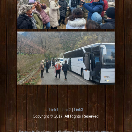
Link1
|
Link2
|
Link3
Copyright © 2017. All Rights Reserved.
Powered by
WordPress
and
WordPress Theme
created with Artisteer.