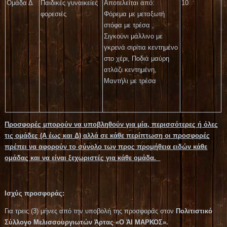
Ομάδα Δ
Παιδικές γυναικείες
Αποτελείται από:
10
φορεσιές
Φόρεμα με μεταξωτή
στόφα με τρέσα ,
Σιγκούνι μάλλινο με
γκρενά σιρίτια κεντημένο
στο χέρι, Ποδιά μαύρη
ατλάζι κεντημένη,
Μαντήλι με τρέσα
Προσφορές μπορούν να υποβληθούν για μία, περισσότερες ή όλες
τις ομάδες (Α έως και Δ) αλλά σε κάθε περίπτωση οι προσφορές
πρέπει να αφορούν το σύνολο των προς προμήθεια ειδών κάθε
ομάδας και να είναι ξεχωριστές για κάθε ομάδα.
Ισχύς προσφοράς:
Για τρεις (3) μήνες από την υποβολή της προσφοράς στον
Πολιτιστικό
Σύλλογο Μελισσουργιωτών Άρτας «Ο ΆΙ ΜΑΡΚΟΣ».