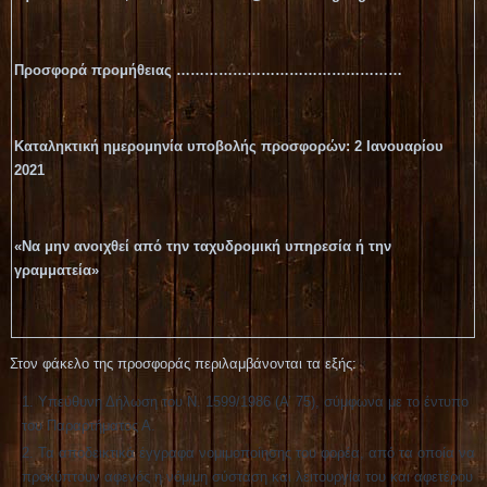
Προσφορά προμήθειας …………………………………………
Καταληκτική ημερομηνία υποβολής προσφορών: 2 Ιανουαρίου
2021
«Να μην ανοιχθεί από την ταχυδρομική υπηρεσία ή την
γραμματεία»
Στον φάκελο της προσφοράς περιλαμβάνονται τα εξής:
Υπεύθυνη Δήλωση του Ν. 1599/1986 (Α’ 75), σύμφωνα με το έντυπο
του Παραρτήματος Α.
Τα αποδεικτικά έγγραφα νομιμοποίησης του φορέα, από τα οποία να
προκύπτουν αφενός η νόμιμη σύσταση και λειτουργία του και αφετέρου