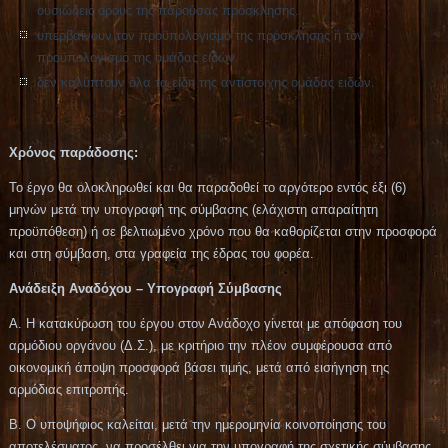
ουσιώδεις όρους της παρούσας πρόσκλησης.
υπερβαίνουν τον προϋπολογισμό της πρόσκλησης ή τον
προϋπολογισμό της ομάδας ειδών.
δεν καλύπτουν όλα τα είδη της αντίστοιχης ομάδας ειδών.
Χρόνος παράδοσης:
Το έργο θα ολοκληρωθεί και θα παραδοθεί το αργότερο εντός έξι (6)
μηνών μετά την υπογραφή της σύμβασης (ελάχιστη απαραίτητη
προϋπόθεση) ή σε βελτιωμένο χρόνο που θα καθορίζεται στην προσφορά
και στη σύμβαση, στα γραφεία της έδρας του φορέα.
Ανάδειξη Αναδόχου – Υπογραφή Σύμβασης
Α. Η κατακύρωση του έργου στον Ανάδοχο γίνεται με απόφαση του
αρμόδιου οργάνου (Δ.Σ.), με κριτήριο την πλέον συμφέρουσα από
οικονομική άποψη προσφορά βάσει τιμής, μετά από εισήγηση της
αρμόδιας επιτροπής.
Β. Ο υποψήφιος καλείται, μετά την ημερομηνία κοινοποίησης του
αποτελέσματος, να προσέλθει για την υπογραφή της σχετικής σύμβασης.