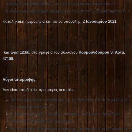
ο νόμιμος εκπρόσωπός του, σε περίπτωση νομικού προσώπου.
Οικονομική προσφορά σύμφωνα με το έντυπο του Παραρτήματος Β.
Καταληκτική ημερομηνία και τόπος υποβολής: 2
Ιανουαρίου 2021
και ώρα 12:00
,
στα γραφεία του συλλόγου
Κουμουνδούρου 9, Άρτα,
47100.
Λόγοι απόρριψης:
Δεν είναι αποδεκτές προσφορές οι οποίες:
δεν υποβάλλονται εμπρόθεσμα, με τον τρόπο και με το περιεχόμενο
που ορίζεται πιο πάνω.
περιέχουν ατέλειες, ελλείψεις, ασάφειες, σφάλματα, προσθήκες.
αποτελούν εναλλακτικές προσφορές.
είναι αόριστες, ανεπίδεκτες εκτίμησης ή με αίρεση ή μη σύμφωνες με