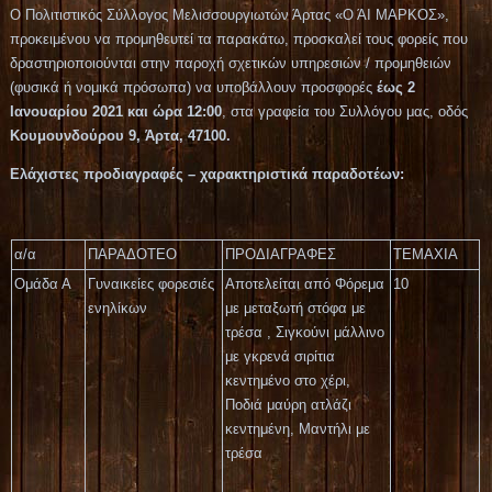
Ο Πολιτιστικός Σύλλογος Μελισσουργιωτών Άρτας «Ο ΆΙ ΜΑΡΚΟΣ»,
προκειμένου να προμηθευτεί τα παρακάτω, προσκαλεί τους φορείς που
δραστηριοποιούνται στην παροχή σχετικών υπηρεσιών / προμηθειών
(φυσικά ή νομικά πρόσωπα) να υποβάλλουν προσφορές
έως 2
Ιανουαρίου 2021 και ώρα 12:00
, στα γραφεία του Συλλόγου μας, οδός
Κουμουνδούρου 9, Άρτα, 47100.
Ελάχιστες προδιαγραφές – χαρακτηριστικά παραδοτέων:
α/α
ΠΑΡΑΔΟΤΕΟ
ΠΡΟΔΙΑΓΡΑΦΕΣ
TEMAXIA
Ομάδα Α
Γυναικείες φορεσιές
Αποτελείται από Φόρεμα
10
ενηλίκων
με μεταξωτή στόφα με
τρέσα , Σιγκούνι μάλλινο
με γκρενά σιρίτια
κεντημένο στο χέρι,
Ποδιά μαύρη ατλάζι
κεντημένη, Μαντήλι με
τρέσα