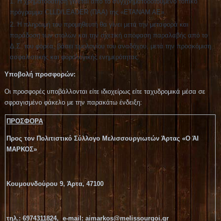
Η χρηματοδότηση γίνεται από το συγχρηματοδοτούμενο τοπικό
πρόγραμμα CLLD/LEADER (ΠΑΑ) της «ΕΤΑΝΑΜ ΑΕ».
Η πληρωμή του προμηθευτή θα γίνει μετά την μεταφορά και
παράδοση των στολών και την σχετική απόφαση παραλαβής από το
Δ.Σ. του φορέα, βάσει τιμολογίου του αναδόχου, μετά την προσκόμιση
ασφαλιστικής και φορολογικής ενημερότητας.
Υποβολή προσφορών:
Οι προσφορές υποβάλλονται είτε ιδιοχείρως είτε ταχυδρομικά μέσα σε
σφραγισμένο φάκελο με την παρακάτω ένδειξη:
ΠΡΟΣΦΟΡΑ
Προς τον
Πολιτιστικό Σύλλογο Μελισσουργιωτών Άρτας «Ο ΆΙ
ΜΑΡΚΟΣ»
Κουμουνδούρου 9, Άρτα, 47100
τηλ
.:
6974311824
, e-mail:
aimarkos@melissourgoi.gr