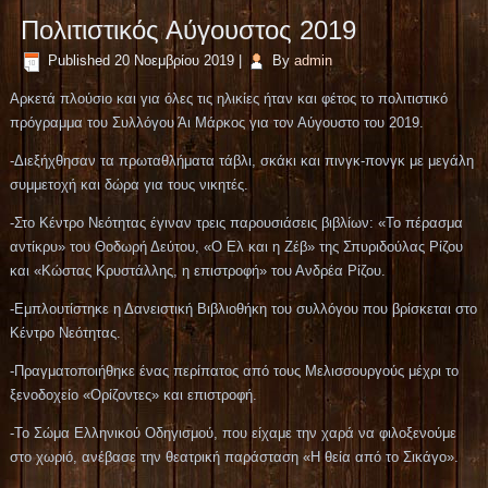
Πολιτιστικός Αύγουστος 2019
Published
20 Νοεμβρίου 2019
|
By
admin
Αρκετά πλούσιο και για όλες τις ηλικίες ήταν και φέτος το πολιτιστικό
πρόγραμμα του Συλλόγου Άι Μάρκος για τον Αύγουστο του 2019.
-Διεξήχθησαν τα πρωταθλήματα τάβλι, σκάκι και πινγκ-πονγκ με μεγάλη
συμμετοχή και δώρα για τους νικητές.
-Στο Κέντρο Νεότητας έγιναν τρεις παρουσιάσεις βιβλίων: «Το πέρασμα
αντίκρυ» του Θοδωρή Δεύτου, «Ο Ελ και η Ζέβ» της Σπυριδούλας Ρίζου
και «Κώστας Κρυστάλλης, η επιστροφή» του Ανδρέα Ρίζου.
-Εμπλουτίστηκε η Δανειστική Βιβλιοθήκη του συλλόγου που βρίσκεται στο
Κέντρο Νεότητας.
-Πραγματοποιήθηκε ένας περίπατος από τους Μελισσουργούς μέχρι το
ξενοδοχείο «Ορίζοντες» και επιστροφή.
-Το Σώμα Ελληνικού Οδηγισμού, που είχαμε την χαρά να φιλοξενούμε
στο χωριό, ανέβασε την θεατρική παράσταση «Η θεία από το Σικάγο».