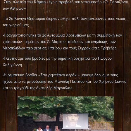
-Στην πλατεία του Κάμπου έγινε προβολή του ντοκιμαντέρ «Οι Παρτιζάνοι
των Αθηνών»
-Το 2ο Κυνήγι Θησαυρού διοργανώθηκε πάλι ζωντανεύοντας τους νέους
του χωριού μας.
-Πραγματοποιήθηκε το 1ο Αντάμωμα Χορευτικών με τη συμμετοχή των
χορευτικών τμημάτων του Άι Μάρκου, παιδικών και ενηλίκων, των
Μερακλήδων περιφέρειας Ηπείρου και τους Συρρακιώτες Πρέβεζας.
-Γλεντήσαμε δύο βραδιές με την δημοτική ορχήστρα του Γιώργου
Χαλιγιάννη.
-Η ρεμπέτικη βραδιά «Σαν ρεμπέτικο αεράκι» μάγεψε όλους με τους
ήχους από τα μπουζούκια του Μανώλη Πάππου και του Χρήστου Σιάννα
και το τραγούδι της Ανατολής Μαργιόλας.