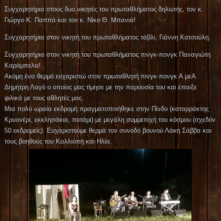
Συγχαρητήρια στους δυο νικητές του πρωταθλήματος δηλωτής, τον κ.
Γιώργο Κ. Παππά και τον κ. Νίκο Θ. Μπανιά!
Συγχαρητήρια στον νικητή του πρωταθλήματος τάβλι, Γιάννη Κατσούλη.
Συγχαρητήρια στον νικητή του πρωταθλήματος πινγκ-πονγκ Παναγιώτη
Καράμπελα!
Ακόμη ένα θερμό ευχαριστώ στον πρωταθλητή πινγκ-πονγκ Α.μεΑ.
Δημήτρη Λαγό ο οποίος μας τίμησε με την παρουσία του και έπαιξε
φιλικά με τους αθλητές μας.
Μια πολύ ωραία εκδρομή πραγματοποιήθηκε στην Πίνδο (καταρράκτης
Κρυονέρι, εκκλησάκια, ποτάμι) με μεγάλη συμμετοχή του κόσμου (σχεδόν
50 εκδρομείς). Ευχαριστούμε θερμά τον συνοδό βουνού Λάκη Σάββα και
τους βοηθούς του Καλλιόπη και Ηλία.